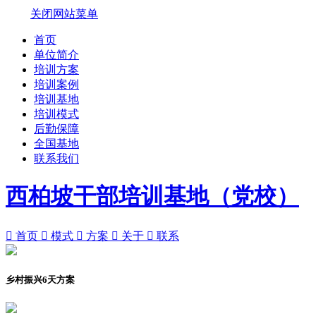
关闭网站菜单
首页
单位简介
培训方案
培训案例
培训基地
培训模式
后勤保障
全国基地
联系我们
西柏坡干部培训基地（党校）

首页

模式

方案

关于

联系
乡村振兴6天方案