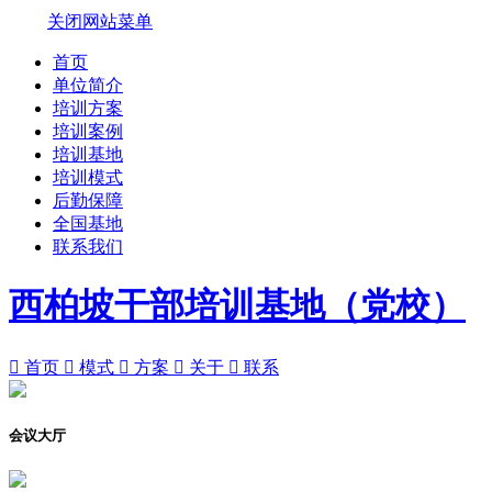
关闭网站菜单
首页
单位简介
培训方案
培训案例
培训基地
培训模式
后勤保障
全国基地
联系我们
西柏坡干部培训基地（党校）

首页

模式

方案

关于

联系
会议大厅