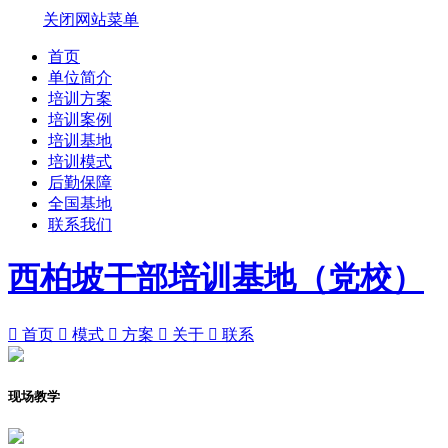
关闭网站菜单
首页
单位简介
培训方案
培训案例
培训基地
培训模式
后勤保障
全国基地
联系我们
西柏坡干部培训基地（党校）

首页

模式

方案

关于

联系
现场教学