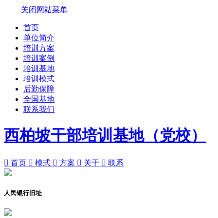
关闭网站菜单
首页
单位简介
培训方案
培训案例
培训基地
培训模式
后勤保障
全国基地
联系我们
西柏坡干部培训基地（党校）

首页

模式

方案

关于

联系
人民银行旧址