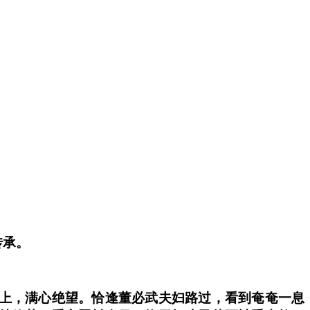
传承。
碾上，满心绝望。恰逢董必武夫妇路过，看到奄奄一息