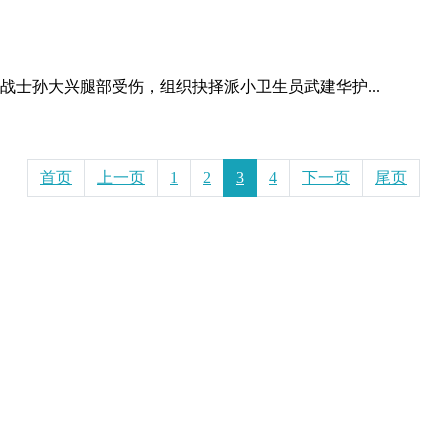
战士孙大兴腿部受伤，组织抉择派小卫生员武建华护...
首页
上一页
1
2
3
4
下一页
尾页